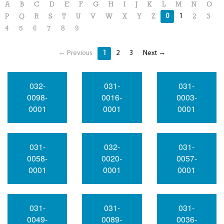
A
B
C
D
E
F
G
H
I
J
K
L
M
N
O
0
1
P
Q
R
S
T
U
V
W
X
Y
Z
2
3
4
5
6
7
8
9
← Previous
1
2
3
Next →
032-
031-
031-
0098-
0016-
0003-
0001
0001
0001
031-
032-
031-
0058-
0020-
0057-
0001
0001
0001
031-
031-
031-
0049-
0089-
0036-